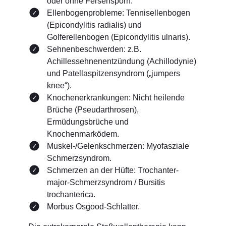
oder ohne Fersensporn.
Ellenbogenprobleme: Tennisellenbogen
(Epicondylitis radialis) und
Golferellenbogen (Epicondylitis ulnaris).
Sehnenbeschwerden: z.B.
Achillessehnenentzündung (Achillodynie)
und Patellaspitzensyndrom („jumpers
knee“).
Knochenerkrankungen: Nicht heilende
Brüche (Pseudarthrosen),
Ermüdungsbrüche und
Knochenmarködem.
Muskel-/Gelenkschmerzen: Myofasziale
Schmerzsyndrom.
Schmerzen an der Hüfte: Trochanter-
major-Schmerzsyndrom / Bursitis
trochanterica.
Morbus Osgood-Schlatter.